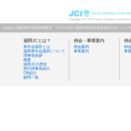
Copyright (C) 2011 Junior Chamber Internatio
社団法人福岡青年会議所事務局 〒812-0021 福岡市博多区築港本町13-6 ベイサイドプレイス博多C
福岡JCとは？
例会・事業案内
例
青年会議所とは
例会案内
例
福岡青年会議所について
事業案内
事
理事長挨拶
概要
福岡JCの歴史
歴代理事長紹介
OB紹介
顧問一覧