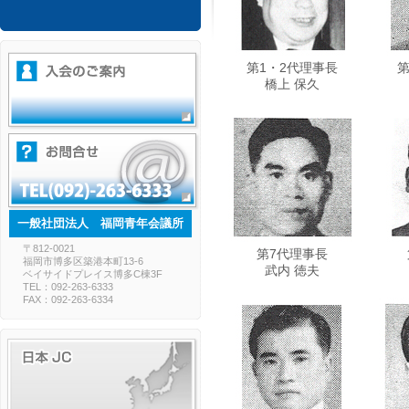
第1・2代理事長
第
橋上 保久
一般社団法人 福岡青年会議所
〒812-0021
第7代理事長
福岡市博多区築港本町13-6
武内 徳夫
ベイサイドプレイス博多C棟3F
TEL：092-263-6333
FAX：092-263-6334