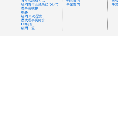
青年会議所とは
例会案内
例
福岡青年会議所について
事業案内
事
理事長挨拶
概要
福岡JCの歴史
歴代理事長紹介
OB紹介
顧問一覧