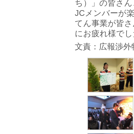
ち）」の皆さん
JCメンバーが
てん事業が皆さ
にお疲れ様でし
文責：広報渉外