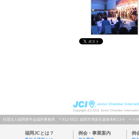
Copyright (C) 2011 Junior Chamber Internatio
社団法人福岡青年会議所事務局 〒812-0021 福岡市博多区築港本町13-6 ベイサイドプレイス博多C
福岡JCとは？
例会・事業案内
例