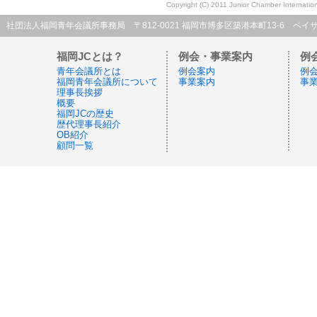
Copyright (C) 2011 Junior Chamber Internatio
社団法人福岡青年会議所事務局 〒812-0021 福岡市博多区築港本町13-6 ベイサイドプレイス博多C
福岡JCとは？
例会・事業案内
例
青年会議所とは
例会案内
例
福岡青年会議所について
事業案内
事
理事長挨拶
概要
福岡JCの歴史
歴代理事長紹介
OB紹介
顧問一覧